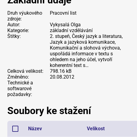
Základní údaje
Druh výukového
Pracovní list
zdroje:
Autor:
Vykysalá Olga
Kategorie:
základní vzdělávání
Štítky:
2. stupeň, Český jazyk a literatura,
Jazyk a jazyková komunikace,
Komunikační a slohová výchova,
uspořádá informace v textu s
ohledem na jeho účel, vytvoří
koherentní text s…
Celková velikost:
798.16 kB
Změněno:
20.08.2012
Technické a
softwarové
požadavky:
Soubory ke stažení
Název
Velikost