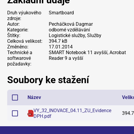
Základní údaje
Druh výukového
Smartboard
zdroje:
Autor:
Pecháčková Dagmar
Kategorie:
odborné vzdělávání
Štítky:
Logistické služby, Služby
Celková velikost:
394.7 kB
Změněno:
17.01.2014
Technické a
SMART Notebook 11 avyšší, Acrobat
softwarové
Reader 9 a vyšší
požadavky:
Soubory ke stažení
Název
Velik
VY_32_INOVACE_04.11_ZU_Evidence
394.7
DPH
.
pdf