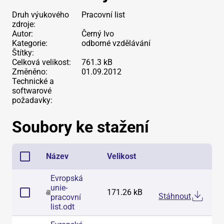
Druh výukového
Pracovní list
zdroje:
Autor:
Černý Ivo
Kategorie:
odborné vzdělávání
Štítky:
Celková velikost:
761.3 kB
Změněno:
01.09.2012
Technické a
softwarové
požadavky:
Soubory ke stažení
Název
Velikost
Evropská
unie-
171.26 kB
Stáhnout
pracovní
list
.
odt