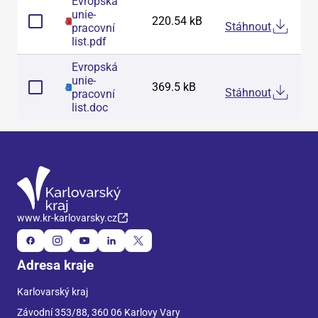
Evropská
unie-
220.54 kB
Stáhnout
pracovní
list
.
pdf
Evropská
unie-
369.5 kB
Stáhnout
pracovní
list
.
doc
www.kr-karlovarsky.cz
Adresa kraje
Karlovarský kraj
Závodní 353/88, 360 06 Karlovy Vary