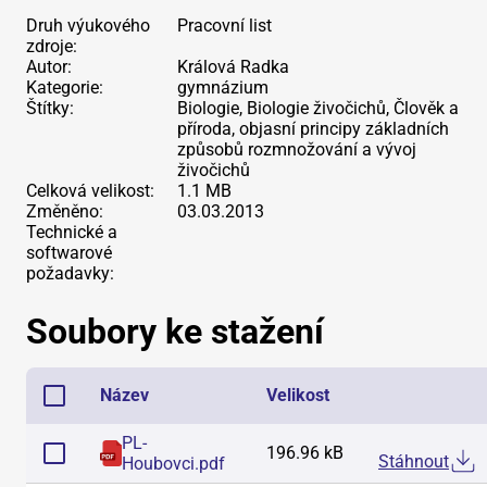
Druh výukového
Pracovní list
zdroje:
Autor:
Králová Radka
Kategorie:
gymnázium
Štítky:
Biologie, Biologie živočichů, Člověk a
příroda, objasní principy základních
způsobů rozmnožování a vývoj
živočichů
Celková velikost:
1.1 MB
Změněno:
03.03.2013
Technické a
softwarové
požadavky:
Soubory ke stažení
Název
Velikost
PL-
196.96 kB
Stáhnout
Houbovci
.
pdf