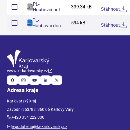
PL-
339.34 kB
Stáhnout
Houbovci
.
odt
PL-
594 kB
Stáhnout
Houbovci
.
doc
www.kr-karlovarsky.cz
Adresa kraje
Karlovarský kraj
Závodní 353/88, 360 06 Karlovy Vary
+420 354 222 300
e-podatelna@kr-karlovarsky.cz