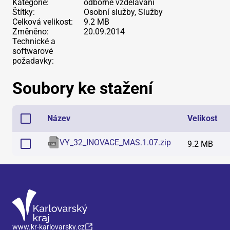
Kategorie:
odborné vzdělávání
Štítky:
Osobní služby, Služby
Celková velikost:
9.2 MB
Změněno:
20.09.2014
Technické a
softwarové
požadavky:
Soubory ke stažení
Název
Velikost
VY_32_INOVACE_MAS.1.07
.
zip
9.2 MB
www.kr-karlovarsky.cz