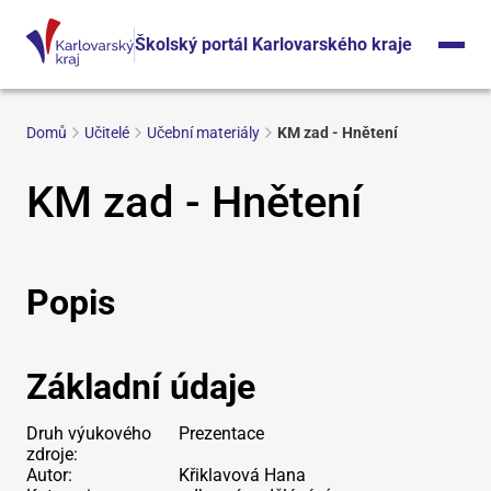
Školský portál Karlovarského kraje
Domů
Učitelé
Učební materiály
KM zad - Hnětení
KM zad - Hnětení
Popis
Základní údaje
Druh výukového
Prezentace
zdroje:
Autor:
Křiklavová Hana