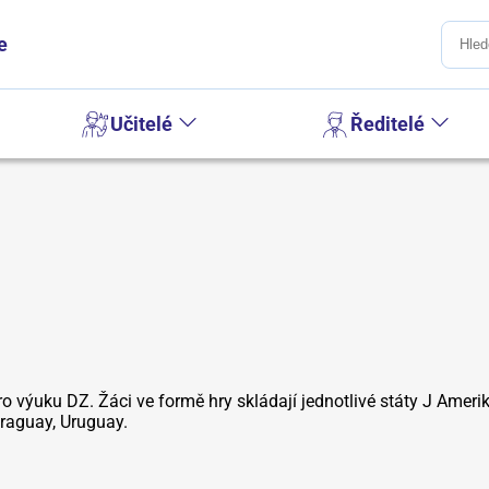
e
Učitelé
Ředitelé
 pro výuku DZ. Žáci ve formě hry skládají jednotlivé státy J Ame
araguay, Uruguay.