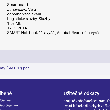
Smartboard
Janovičová Věra
odborné vzdělávání
Logistické služby, Služby
1.59 MB
17.01.2014
SMART Notebook 11 avyšší, Acrobat Reader 9 a vyšší
taty (SM+PP)
.
pdf
íbené
Užitečné odkazy
ěže
Krajské vzdělávací centrum
če a žáci
Rejstřík škol a školských zaříze