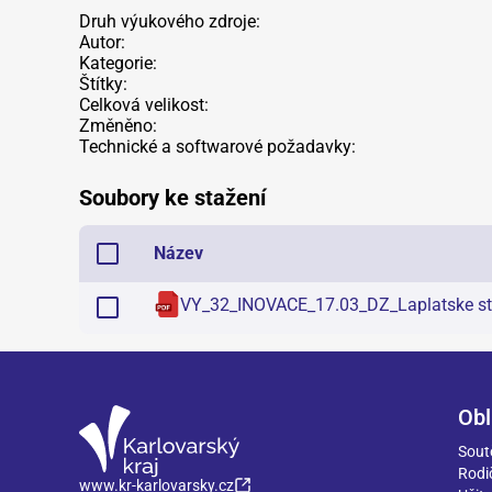
Druh výukového zdroje:
Autor:
Kategorie:
Štítky:
Celková velikost:
Změněno:
Technické a softwarové požadavky:
Soubory ke stažení
Název
VY_32_INOVACE_17.03_DZ_Laplatske s
Obl
Sout
Rodi
www.kr-karlovarsky.cz