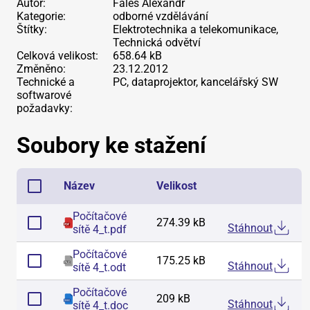
Autor:
Fales Alexandr
Kategorie:
odborné vzdělávání
Štítky:
Elektrotechnika a telekomunikace,
Technická odvětví
Celková velikost:
658.64 kB
Změněno:
23.12.2012
Technické a
PC, dataprojektor, kancelářský SW
softwarové
požadavky:
Soubory ke stažení
Název
Velikost
Počítačové
274.39 kB
Stáhnout
sítě 4_t
.
pdf
Počítačové
175.25 kB
Stáhnout
sítě 4_t
.
odt
Počítačové
209 kB
Stáhnout
sítě 4_t
.
doc