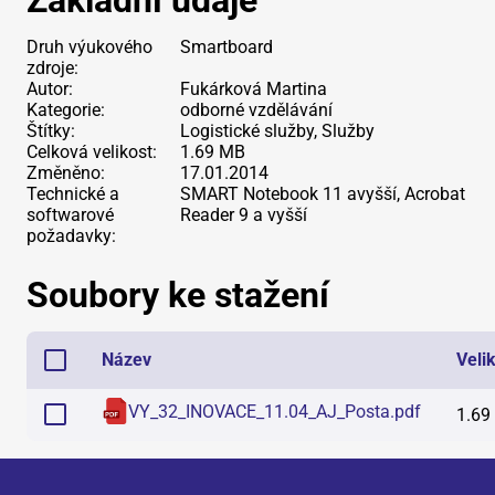
Základní údaje
Druh výukového
Smartboard
zdroje:
Autor:
Fukárková Martina
Kategorie:
odborné vzdělávání
Štítky:
Logistické služby, Služby
Celková velikost:
1.69 MB
Změněno:
17.01.2014
Technické a
SMART Notebook 11 avyšší, Acrobat
softwarové
Reader 9 a vyšší
požadavky:
Soubory ke stažení
Název
Veli
VY_32_INOVACE_11.04_AJ_Posta
.
pdf
1.69