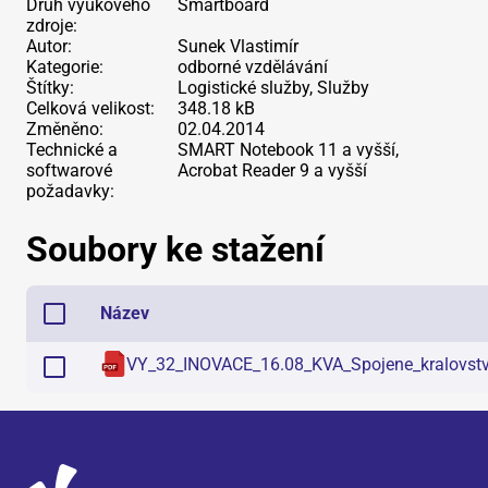
Druh výukového
Smartboard
zdroje:
Autor:
Sunek Vlastimír
Kategorie:
odborné vzdělávání
Štítky:
Logistické služby, Služby
Celková velikost:
348.18 kB
Změněno:
02.04.2014
Technické a
SMART Notebook 11 a vyšší,
softwarové
Acrobat Reader 9 a vyšší
požadavky:
Soubory ke stažení
Název
VY_32_INOVACE_16.08_KVA_Spojene_kralovstv