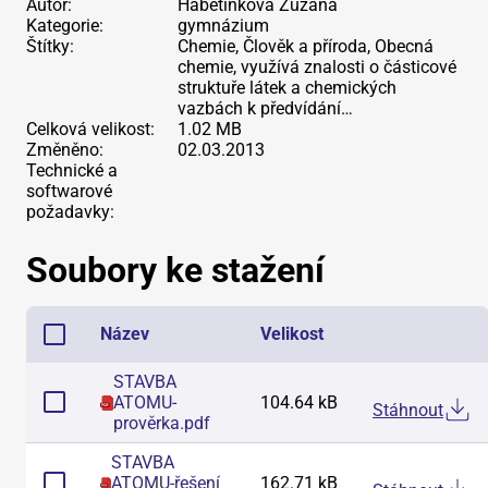
Autor:
Habětínková Zuzana
Kategorie:
gymnázium
Štítky:
Chemie, Člověk a příroda, Obecná
chemie, využívá znalosti o částicové
struktuře látek a chemických
vazbách k předvídání…
Celková velikost:
1.02 MB
Změněno:
02.03.2013
Technické a
softwarové
požadavky:
Soubory ke stažení
Název
Velikost
STAVBA
ATOMU-
104.64 kB
Stáhnout
prověrka
.
pdf
STAVBA
ATOMU-řešení
162.71 kB