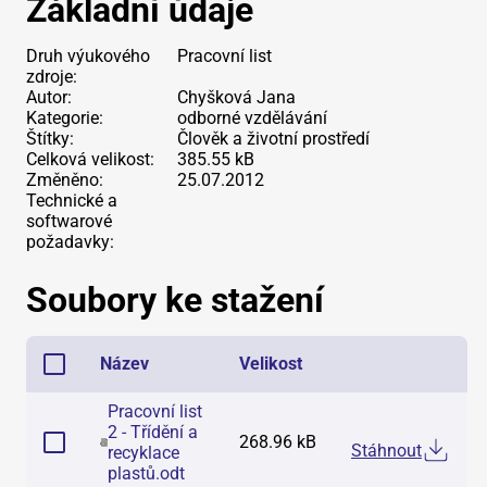
Základní údaje
Druh výukového
Pracovní list
zdroje:
Autor:
Chyšková Jana
Kategorie:
odborné vzdělávání
Štítky:
Člověk a životní prostředí
Celková velikost:
385.55 kB
Změněno:
25.07.2012
Technické a
softwarové
požadavky:
Soubory ke stažení
Název
Velikost
Pracovní list
2 - Třídění a
268.96 kB
Stáhnout
recyklace
plastů
.
odt