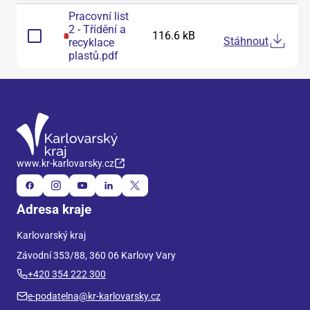
Pracovní list
2 - Třídění a
116.6 kB
Stáhnout
recyklace
plastů
.
pdf
www.kr-karlovarsky.cz
Adresa kraje
Karlovarský kraj
Závodní 353/88, 360 06 Karlovy Vary
+420 354 222 300
e-podatelna@kr-karlovarsky.cz