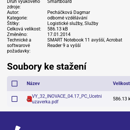
Druh výukového
Smartboard
zdroje:
Autor:
Pecháčková Dagmar
Kategorie:
odborné vzdělávání
Štítky:
Logistické služby, Služby
Celková velikost:
586.13 kB
Změněno:
17.01.2014
Technické a
SMART Notebook 11 avyšší, Acrobat
softwarové
Reader 9 a vyšší
požadavky:
Soubory ke stažení
Název
Velikost
VY_32_INOVACE_04.17_PC_Ucetni
586.13 
uzaverka
.
pdf