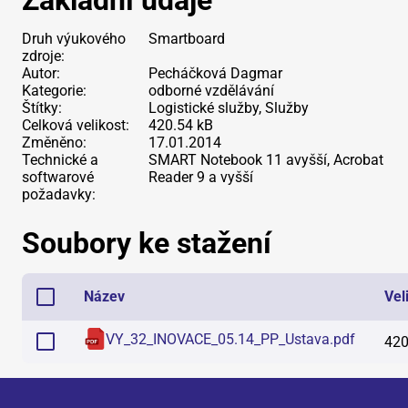
Základní údaje
Druh výukového
Smartboard
zdroje:
Autor:
Pecháčková Dagmar
Kategorie:
odborné vzdělávání
Štítky:
Logistické služby, Služby
Celková velikost:
420.54 kB
Změněno:
17.01.2014
Technické a
SMART Notebook 11 avyšší, Acrobat
softwarové
Reader 9 a vyšší
požadavky:
Soubory ke stažení
Název
Vel
VY_32_INOVACE_05.14_PP_Ustava
.
pdf
420