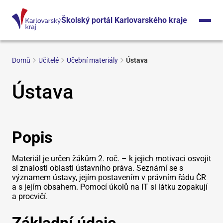
Školský portál Karlovarského kraje
Domů
Učitelé
Učební materiály
Ústava
Ústava
Popis
Materiál je určen žákům 2. roč. – k jejich motivaci osvojit
si znalosti oblasti ústavního práva. Seznámí se s
významem ústavy, jejím postavením v právním řádu ČR
a s jejím obsahem. Pomocí úkolů na IT si látku zopakují
a procvičí.