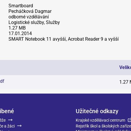
Smartboard
Pecháčková Dagmar
odborné vzdělávání
Logistické služby, Služby
1.27 MB
17.01.2014
SMART Notebook 11 avyšší, Acrobat Reader 9 a vyšší
Velik
df
1.27
íbené
Užitečné odkazy
ěže
Krajské vzdělávací centrum
če a žáci
Rejstřík škol a školských zaříze