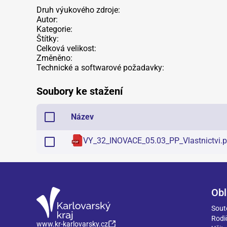
Druh výukového zdroje:
Autor:
Kategorie:
Štítky:
Celková velikost:
Změněno:
Technické a softwarové požadavky:
Soubory ke stažení
Název
VY_32_INOVACE_05.03_PP_Vlastnictvi
.
p
Obl
Sout
Rodi
www.kr-karlovarsky.cz