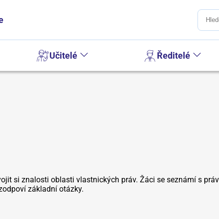
e
Učitelé
Ředitelé
vojit si znalosti oblasti vlastnických práv. Žáci se seznámí s p
zodpoví základní otázky.