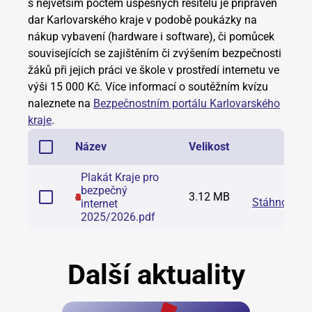
s největším počtem úspěšných řešitelů je přípraven
dar Karlovarského kraje v podobě poukázky na
nákup vybavení (hardware i software), či pomůcek
souvisejících se zajištěním či zvýšením bezpečnosti
žáků při jejich práci ve škole v prostředí internetu ve
výši 15 000 Kč. Více informací o soutěžním kvízu
naleznete na
Bezpečnostním portálu Karlovarského
kraje
.
Název
Velikost
Plakát Kraje pro
bezpečný
3.12 MB
Stáhnout
internet
2025/2026
.
pdf
Další aktuality