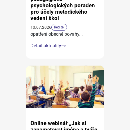
psychologických poraden
pro účely metodického
vedení škol
10.07.2026
Ředitel
opatření obecné povahy
...
Detail aktuality
Online webinář „Jak si
zapamatovat jména a tváře