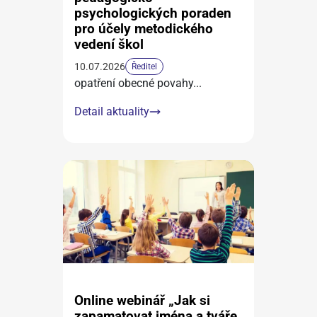
psychologických poraden
pro účely metodického
vedení škol
10.07.2026
Ředitel
opatření obecné povahy
...
Detail aktuality
Online webinář „Jak si
zapamatovat jména a tváře