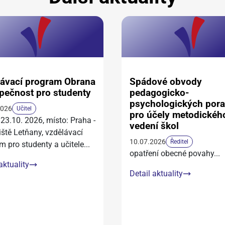
ávací program Obrana
Spádové obvody
pečnost pro studenty
pedagogicko-
psychologických por
2026
Učitel
pro účely metodickéh
 23.10. 2026, místo: Praha -
vedení škol
iště Letňany, vzdělávací
10.07.2026
Ředitel
m pro studenty a učitele
...
opatření obecné povahy
...
aktuality
Detail aktuality