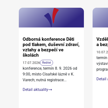
Odborná konference Děti
Vzděl
pod tlakem, duševní zdraví,
a bez
vztahy a bezpečí ve
10.07.
školách
termín
17.07.2026
Ředitel
výstav
konference, termín 8. 9. 2026 od
progra
9:00, místo Císařské lázně v K.
Detail 
Varech; nutná registrace
...
Detail aktuality