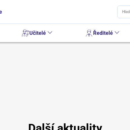
e
Učitelé
Ředitelé
Další aktuality