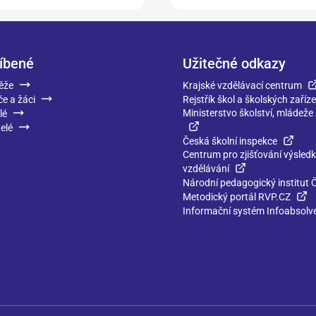
íbené
Užitečné odkazy
ěže
Krajské vzdělávací centrum
če a žáci
Rejstřík škol a školských zaříze
Ministerstvo školství, mládeže
lé
elé
Česká školní inspekce
Centrum pro zjišťování výsled
vzdělávání
Národní pedagogický institut 
Metodický portál RVP.CZ
Informační systém Infoabsolv