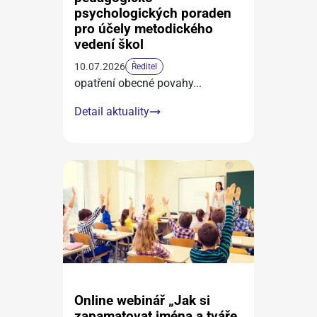
psychologických poraden
pro účely metodického
vedení škol
10.07.2026
Ředitel
opatření obecné povahy
...
Detail aktuality
Online webinář „Jak si
zapamatovat jména a tváře