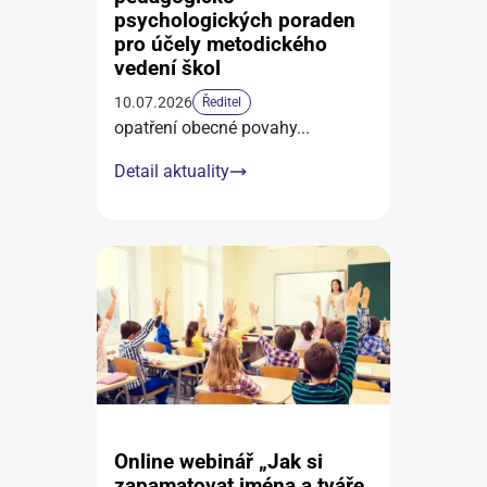
psychologických poraden
pro účely metodického
vedení škol
10.07.2026
Ředitel
opatření obecné povahy
...
Detail aktuality
Online webinář „Jak si
zapamatovat jména a tváře