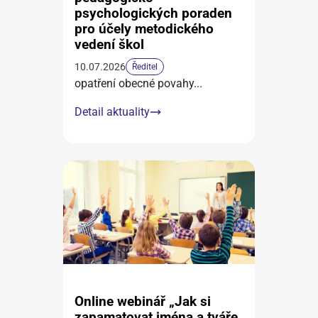
psychologických poraden
pro účely metodického
vedení škol
10.07.2026
Ředitel
opatření obecné povahy
...
Detail aktuality
Online webinář „Jak si
zapamatovat jména a tváře