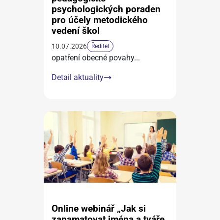
psychologických poraden
pro účely metodického
vedení škol
10.07.2026
Ředitel
opatření obecné povahy
...
Detail aktuality
Online webinář „Jak si
zapamatovat jména a tváře