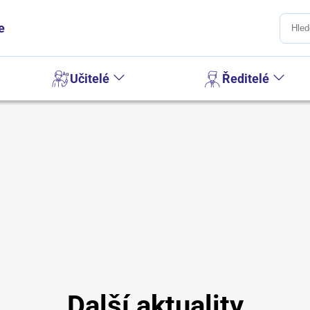
e
Učitelé
Ředitelé
Další aktuality