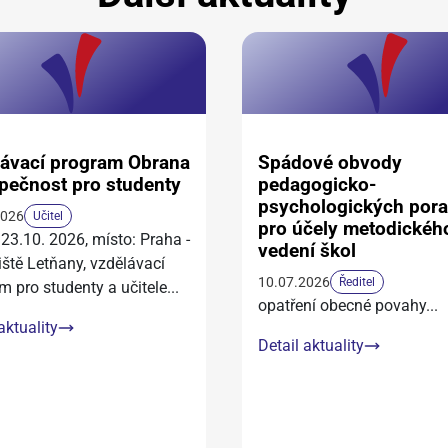
ávací program Obrana
Spádové obvody
pečnost pro studenty
pedagogicko-
psychologických por
2026
Učitel
pro účely metodickéh
 23.10. 2026, místo: Praha -
vedení škol
iště Letňany, vzdělávací
10.07.2026
Ředitel
m pro studenty a učitele
...
opatření obecné povahy
...
aktuality
Detail aktuality