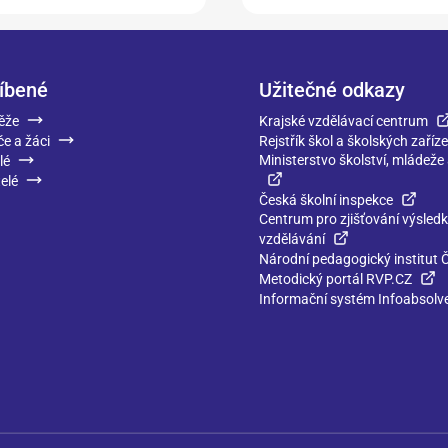
íbené
Užitečné odkazy
ěže
Krajské vzdělávací centrum
če a žáci
Rejstřík škol a školských zaříze
Ministerstvo školství, mládeže
lé
elé
Česká školní inspekce
Centrum pro zjišťování výsled
vzdělávání
Národní pedagogický institut 
Metodický portál RVP.CZ
Informační systém Infoabsolv