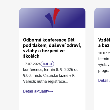
Odborná konference Děti
Vzděl
pod tlakem, duševní zdraví,
a bez
vztahy a bezpečí ve
10.07.
školách
termín
17.07.2026
Ředitel
výstav
konference, termín 8. 9. 2026 od
progra
9:00, místo Císařské lázně v K.
Detail 
Varech; nutná registrace
...
Detail aktuality