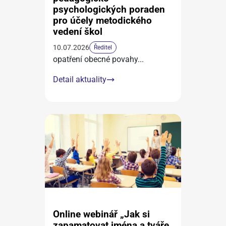
psychologických poraden
pro účely metodického
vedení škol
10.07.2026
Ředitel
opatření obecné povahy
...
Detail aktuality
Online webinář „Jak si
zapamatovat jména a tváře