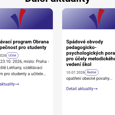
ávací program Obrana
Spádové obvody
pečnost pro studenty
pedagogicko-
psychologických por
2026
Učitel
pro účely metodickéh
 23.10. 2026, místo: Praha -
vedení škol
iště Letňany, vzdělávací
10.07.2026
Ředitel
m pro studenty a učitele
...
opatření obecné povahy
...
aktuality
Detail aktuality