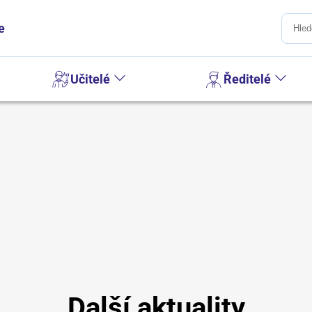
e
Učitelé
Ředitelé
Další aktuality