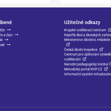
íbené
Užitečné odkazy
ěže
Krajské vzdělávací centrum
če a žáci
Rejstřík škol a školských zaříze
Ministerstvo školství, mládeže
lé
elé
Česká školní inspekce
Centrum pro zjišťování výsled
vzdělávání
Národní pedagogický institut 
Metodický portál RVP.CZ
Informační systém Infoabsolv