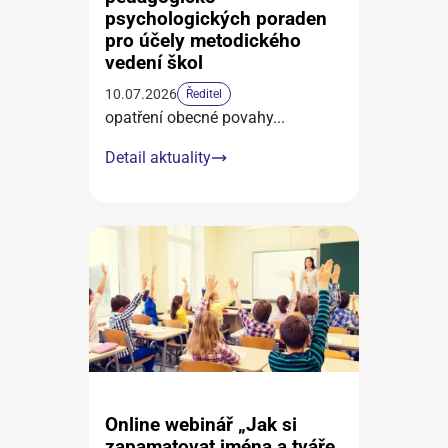
psychologických poraden
pro účely metodického
vedení škol
10.07.2026
Ředitel
opatření obecné povahy
...
Detail aktuality
Online webinář „Jak si
zapamatovat jména a tváře