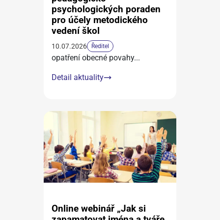
psychologických poraden
pro účely metodického
vedení škol
10.07.2026
Ředitel
opatření obecné povahy
...
Detail aktuality
Online webinář „Jak si
zapamatovat jména a tváře