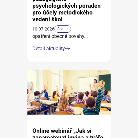
psychologických poraden
pro účely metodického
vedení škol
10.07.2026
Ředitel
opatření obecné povahy
...
Detail aktuality
Online webinář „Jak si
zapamatovat jména a tváře