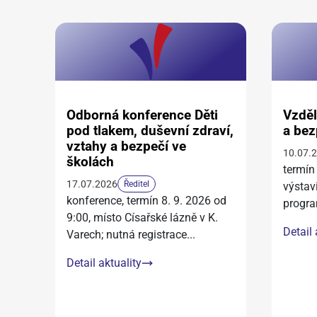
Odborná konference Děti
Vzděl
pod tlakem, duševní zdraví,
a bez
vztahy a bezpečí ve
10.07.
školách
termín
17.07.2026
Ředitel
výstav
konference, termín 8. 9. 2026 od
progra
9:00, místo Císařské lázně v K.
Detail 
Varech; nutná registrace
...
Detail aktuality