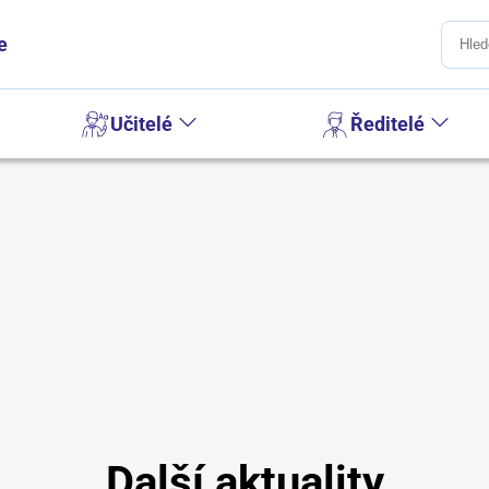
e
Učitelé
Ředitelé
Další aktuality