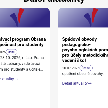
ávací program Obrana
Spádové obvody
pečnost pro studenty
pedagogicko-
psychologických por
2026
Učitel
pro účely metodickéh
 23.10. 2026, místo: Praha -
vedení škol
iště Letňany, vzdělávací
10.07.2026
Ředitel
m pro studenty a učitele
...
opatření obecné povahy
...
aktuality
Detail aktuality