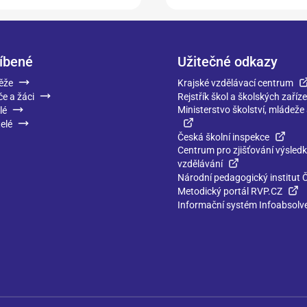
íbené
Užitečné odkazy
ěže
Krajské vzdělávací centrum
če a žáci
Rejstřík škol a školských zaříze
Ministerstvo školství, mládeže
lé
elé
Česká školní inspekce
Centrum pro zjišťování výsled
vzdělávání
Národní pedagogický institut 
Metodický portál RVP.CZ
Informační systém Infoabsolv