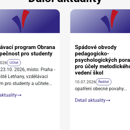
ávací program Obrana
Spádové obvody
pečnost pro studenty
pedagogicko-
psychologických por
2026
Učitel
pro účely metodickéh
 23.10. 2026, místo: Praha -
vedení škol
iště Letňany, vzdělávací
10.07.2026
Ředitel
m pro studenty a učitele
...
opatření obecné povahy
...
aktuality
Detail aktuality