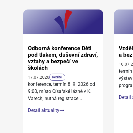
Odborná konference Děti
Vzděl
pod tlakem, duševní zdraví,
a bez
vztahy a bezpečí ve
10.07.
školách
termín
17.07.2026
Ředitel
výstav
konference, termín 8. 9. 2026 od
progra
9:00, místo Císařské lázně v K.
Detail 
Varech; nutná registrace
...
Detail aktuality