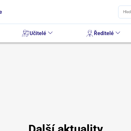
e
Učitelé
Ředitelé
Další aktuality