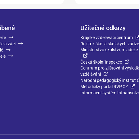
íbené
Užitečné odkazy
ěže
Krajské vzdělávací centrum
če a žáci
Rejstřík škol a školských zaříze
Ministerstvo školství, mládeže
lé
elé
Česká školní inspekce
Centrum pro zjišťování výsled
vzdělávání
Národní pedagogický institut 
Metodický portál RVP.CZ
Informační systém Infoabsolv