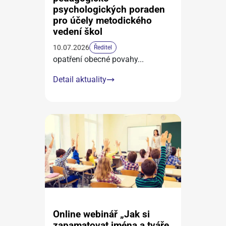
psychologických poraden
pro účely metodického
vedení škol
10.07.2026
Ředitel
opatření obecné povahy
...
Detail aktuality
Online webinář „Jak si
zapamatovat jména a tváře