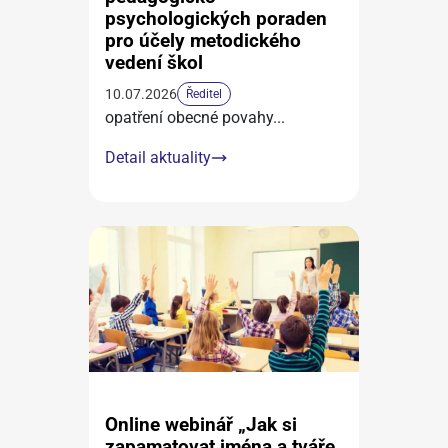
psychologických poraden
pro účely metodického
vedení škol
10.07.2026
Ředitel
opatření obecné povahy
...
Detail aktuality
Online webinář „Jak si
zapamatovat jména a tváře