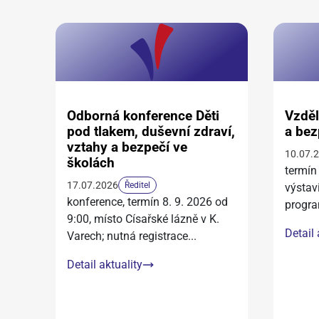
Odborná konference Děti
Vzděl
pod tlakem, duševní zdraví,
a bez
vztahy a bezpečí ve
10.07.
školách
termín
17.07.2026
Ředitel
výstav
konference, termín 8. 9. 2026 od
progra
9:00, místo Císařské lázně v K.
Detail 
Varech; nutná registrace
...
Detail aktuality