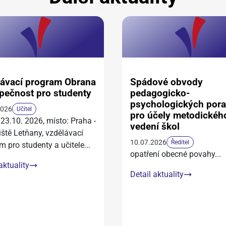
ávací program Obrana
Spádové obvody
pečnost pro studenty
pedagogicko-
psychologických por
2026
Učitel
pro účely metodickéh
 23.10. 2026, místo: Praha -
vedení škol
iště Letňany, vzdělávací
10.07.2026
Ředitel
m pro studenty a učitele
...
opatření obecné povahy
...
aktuality
Detail aktuality