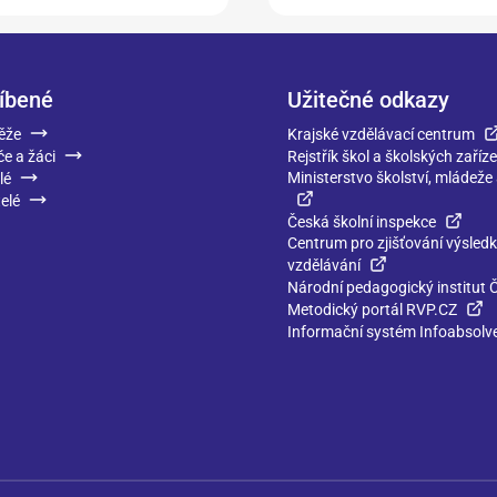
íbené
Užitečné odkazy
ěže
Krajské vzdělávací centrum
če a žáci
Rejstřík škol a školských zaříze
Ministerstvo školství, mládeže
lé
elé
Česká školní inspekce
Centrum pro zjišťování výsled
vzdělávání
Národní pedagogický institut 
Metodický portál RVP.CZ
Informační systém Infoabsolv