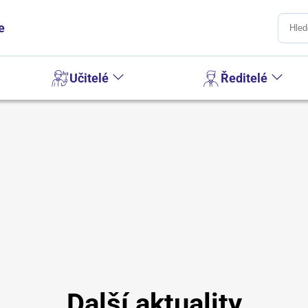
e
Učitelé
Ředitelé
Další aktuality