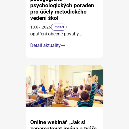
psychologických poraden
pro účely metodického
vedení škol
10.07.2026
Ředitel
opatření obecné povahy
...
Detail aktuality
Online webinář „Jak si
zapamatovat jména a tváře