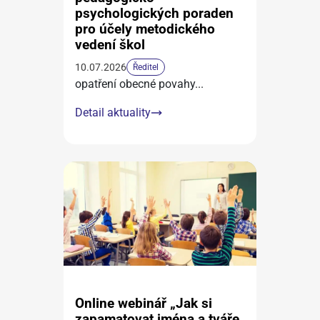
psychologických poraden
pro účely metodického
vedení škol
10.07.2026
Ředitel
opatření obecné povahy
...
Detail aktuality
Online webinář „Jak si
zapamatovat jména a tváře