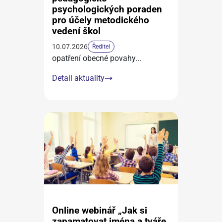
psychologických poraden
pro účely metodického
vedení škol
10.07.2026
Ředitel
opatření obecné povahy
...
Detail aktuality
Online webinář „Jak si
zapamatovat jména a tváře