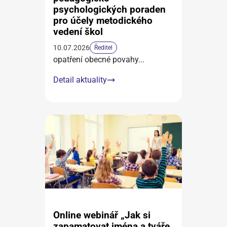
psychologických poraden
pro účely metodického
vedení škol
10.07.2026
Ředitel
opatření obecné povahy
...
Detail aktuality
Online webinář „Jak si
zapamatovat jména a tváře