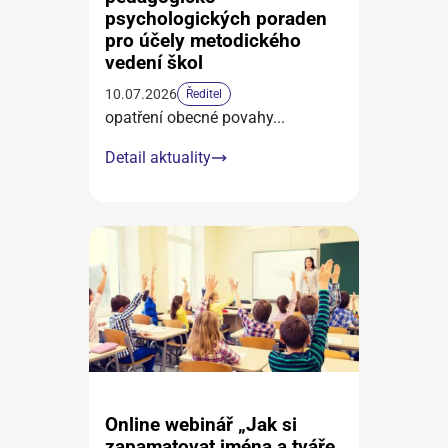
psychologických poraden
pro účely metodického
vedení škol
10.07.2026
Ředitel
opatření obecné povahy
...
Detail aktuality
Online webinář „Jak si
zapamatovat jména a tváře