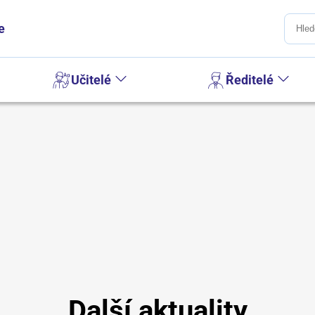
e
Učitelé
Ředitelé
Další aktuality