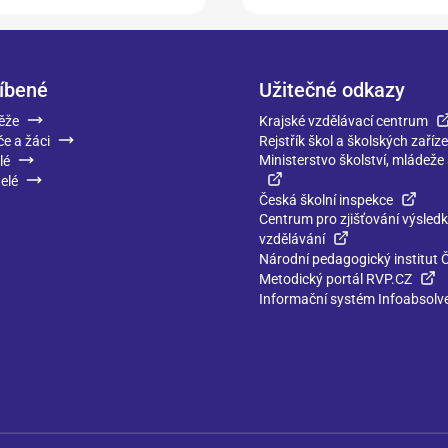
íbené
Užitečné odkazy
ěže
Krajské vzdělávací centrum
če a žáci
Rejstřík škol a školských zaříze
Ministerstvo školství, mládeže
lé
elé
Česká školní inspekce
Centrum pro zjišťování výsled
vzdělávání
Národní pedagogický institut 
Metodický portál RVP.CZ
Informační systém Infoabsolv