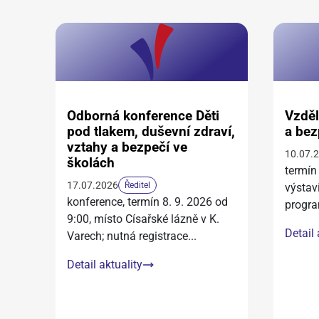
Odborná konference Děti
Vzděl
pod tlakem, duševní zdraví,
a bez
vztahy a bezpečí ve
10.07.
školách
termín
17.07.2026
Ředitel
výstav
konference, termín 8. 9. 2026 od
progra
9:00, místo Císařské lázně v K.
Detail 
Varech; nutná registrace
...
Detail aktuality