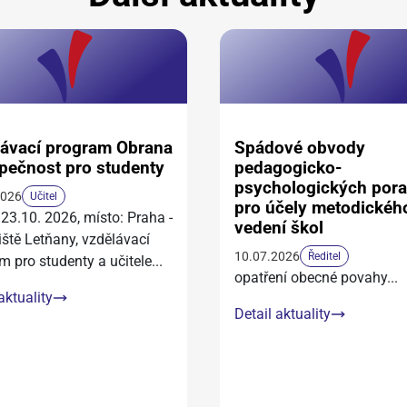
ávací program Obrana
Spádové obvody
pečnost pro studenty
pedagogicko-
psychologických por
2026
Učitel
pro účely metodickéh
 23.10. 2026, místo: Praha -
vedení škol
iště Letňany, vzdělávací
10.07.2026
Ředitel
m pro studenty a učitele
...
opatření obecné povahy
...
aktuality
Detail aktuality