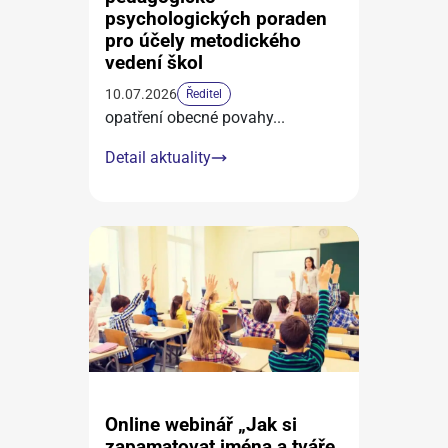
psychologických poraden
pro účely metodického
vedení škol
10.07.2026
Ředitel
opatření obecné povahy
...
Detail aktuality
Online webinář „Jak si
zapamatovat jména a tváře