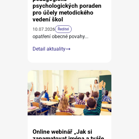
psychologických poraden
pro účely metodického
vedení škol
10.07.2026
Ředitel
opatření obecné povahy
...
Detail aktuality
Online webinář „Jak si
zapamatovat jména a tváře