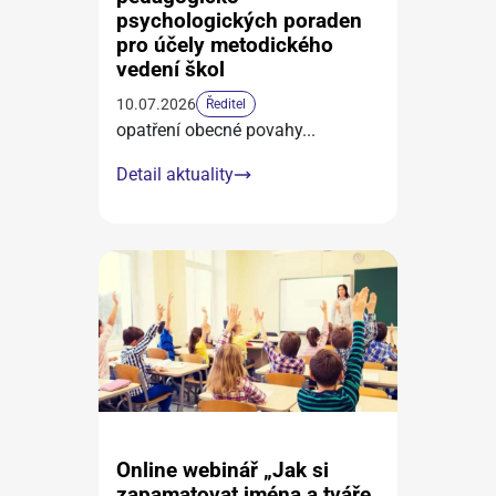
psychologických poraden
pro účely metodického
vedení škol
10.07.2026
Ředitel
opatření obecné povahy
...
Detail aktuality
Online webinář „Jak si
zapamatovat jména a tváře