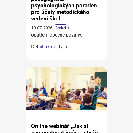
psychologických poraden
pro účely metodického
vedení škol
10.07.2026
Ředitel
opatření obecné povahy
...
Detail aktuality
Online webinář „Jak si
zapamatovat jména a tváře