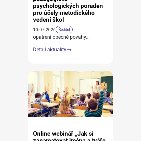
psychologických poraden
pro účely metodického
vedení škol
10.07.2026
Ředitel
opatření obecné povahy
...
Detail aktuality
Online webinář „Jak si
zapamatovat jména a tváře