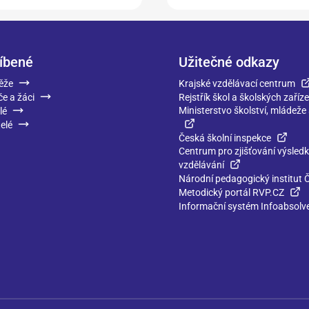
íbené
Užitečné odkazy
ěže
Krajské vzdělávací centrum
če a žáci
Rejstřík škol a školských zaříze
Ministerstvo školství, mládeže
lé
elé
Česká školní inspekce
Centrum pro zjišťování výsled
vzdělávání
Národní pedagogický institut 
Metodický portál RVP.CZ
Informační systém Infoabsolv