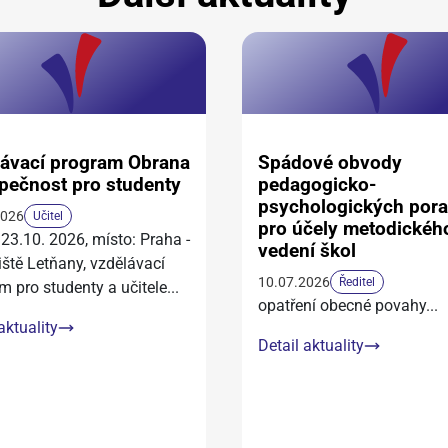
ávací program Obrana
Spádové obvody
pečnost pro studenty
pedagogicko-
psychologických por
2026
Učitel
pro účely metodickéh
 23.10. 2026, místo: Praha -
vedení škol
iště Letňany, vzdělávací
10.07.2026
Ředitel
m pro studenty a učitele
...
opatření obecné povahy
...
aktuality
Detail aktuality