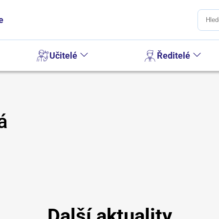
e
Učitelé
Ředitelé
á
Další aktuality