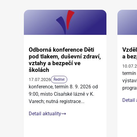
Odborná konference Děti
Vzděl
pod tlakem, duševní zdraví,
a bez
vztahy a bezpečí ve
10.07.
školách
termín
17.07.2026
Ředitel
výstav
konference, termín 8. 9. 2026 od
progra
9:00, místo Císařské lázně v K.
Detail 
Varech; nutná registrace
...
Detail aktuality