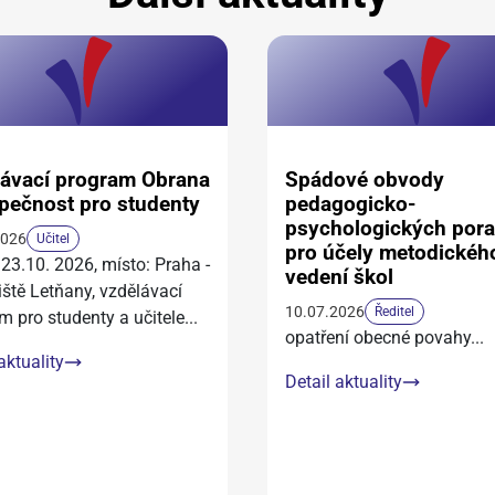
ávací program Obrana
Spádové obvody
pečnost pro studenty
pedagogicko-
psychologických por
2026
Učitel
pro účely metodickéh
 23.10. 2026, místo: Praha -
vedení škol
iště Letňany, vzdělávací
10.07.2026
Ředitel
m pro studenty a učitele
...
opatření obecné povahy
...
aktuality
Detail aktuality