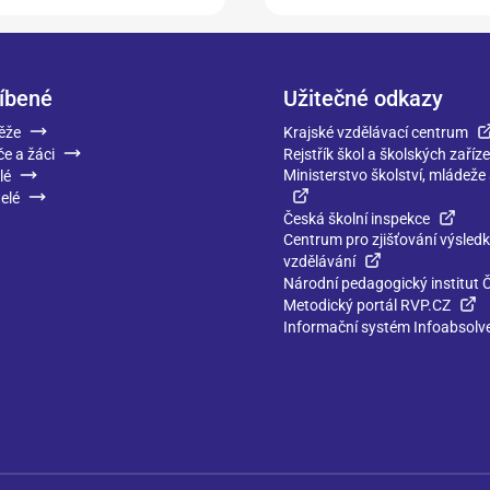
íbené
Užitečné odkazy
ěže
Krajské vzdělávací centrum
če a žáci
Rejstřík škol a školských zaříze
Ministerstvo školství, mládeže
lé
elé
Česká školní inspekce
Centrum pro zjišťování výsled
vzdělávání
Národní pedagogický institut 
Metodický portál RVP.CZ
Informační systém Infoabsolv