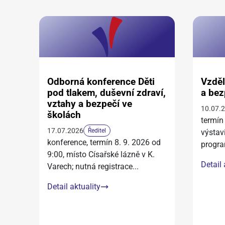
Odborná konference Děti
Vzděl
pod tlakem, duševní zdraví,
a bez
vztahy a bezpečí ve
10.07.
školách
termín
17.07.2026
Ředitel
výstav
konference, termín 8. 9. 2026 od
progra
9:00, místo Císařské lázně v K.
Detail 
Varech; nutná registrace
...
Detail aktuality