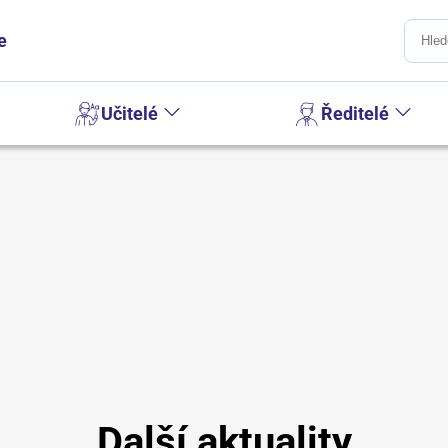
e
Učitelé
Ředitelé
Další aktuality