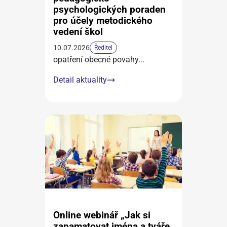
psychologických poraden
pro účely metodického
vedení škol
10.07.2026
Ředitel
opatření obecné povahy
...
Detail aktuality
Online webinář „Jak si
zapamatovat jména a tváře