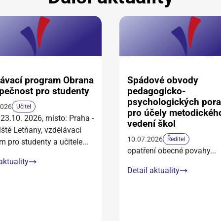
ávací program Obrana
Spádové obvody
pečnost pro studenty
pedagogicko-
psychologických por
2026
Učitel
pro účely metodickéh
 23.10. 2026, místo: Praha -
vedení škol
iště Letňany, vzdělávací
10.07.2026
Ředitel
m pro studenty a učitele
...
opatření obecné povahy
...
aktuality
Detail aktuality