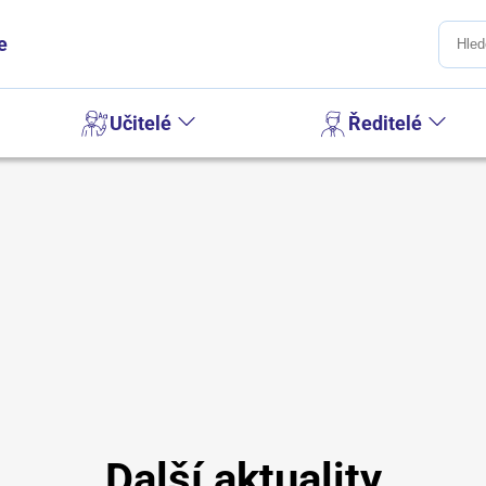
e
Učitelé
Ředitelé
Další aktuality