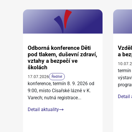
Odborná konference Děti
Vzděl
pod tlakem, duševní zdraví,
a bez
vztahy a bezpečí ve
10.07.
školách
termín
17.07.2026
Ředitel
výstav
konference, termín 8. 9. 2026 od
progra
9:00, místo Císařské lázně v K.
Detail 
Varech; nutná registrace
...
Detail aktuality