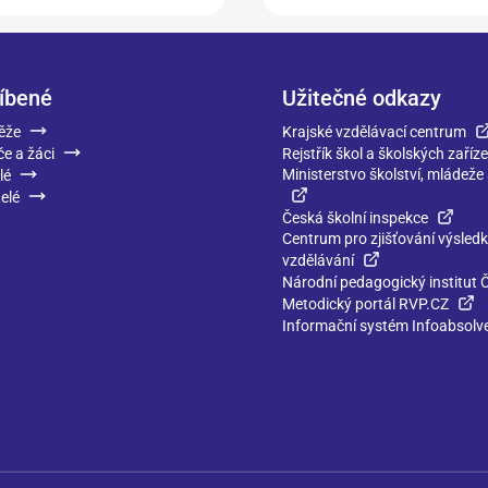
íbené
Užitečné odkazy
ěže
Krajské vzdělávací centrum
če a žáci
Rejstřík škol a školských zaříze
Ministerstvo školství, mládeže
lé
elé
Česká školní inspekce
Centrum pro zjišťování výsled
vzdělávání
Národní pedagogický institut 
Metodický portál RVP.CZ
Informační systém Infoabsolv