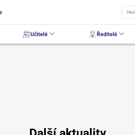
e
Učitelé
Ředitelé
Další aktuality