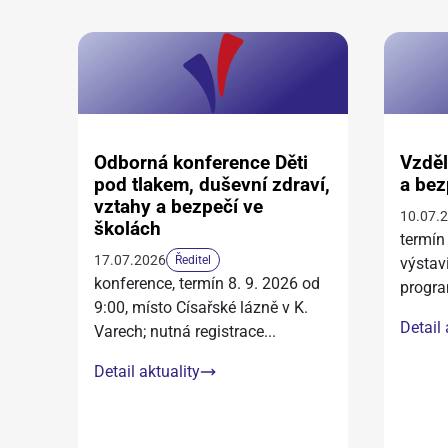
Odborná konference Děti
Vzděl
pod tlakem, duševní zdraví,
a bez
vztahy a bezpečí ve
10.07.
školách
termín
17.07.2026
Ředitel
výstav
konference, termín 8. 9. 2026 od
progra
9:00, místo Císařské lázně v K.
Detail 
Varech; nutná registrace
...
Detail aktuality