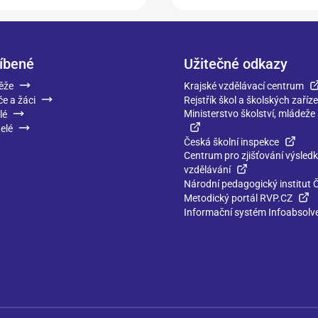
íbené
Užitečné odkazy
ěže
Krajské vzdělávací centrum
če a žáci
Rejstřík škol a školských zaříze
Ministerstvo školství, mládeže
lé
elé
Česká školní inspekce
Centrum pro zjišťování výsled
vzdělávání
Národní pedagogický institut 
Metodický portál RVP.CZ
Informační systém Infoabsolv