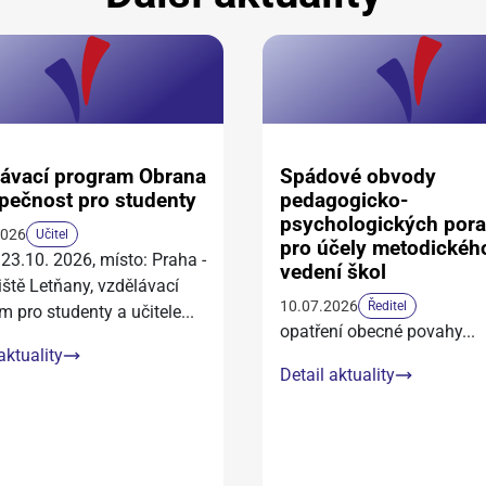
ávací program Obrana
Spádové obvody
pečnost pro studenty
pedagogicko-
psychologických por
2026
Učitel
pro účely metodickéh
 23.10. 2026, místo: Praha -
vedení škol
iště Letňany, vzdělávací
10.07.2026
Ředitel
m pro studenty a učitele
...
opatření obecné povahy
...
aktuality
Detail aktuality