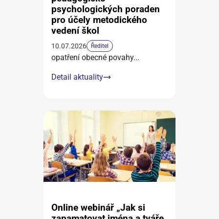
psychologických poraden
pro účely metodického
vedení škol
10.07.2026
Ředitel
opatření obecné povahy
...
Detail aktuality
Online webinář „Jak si
zapamatovat jména a tváře